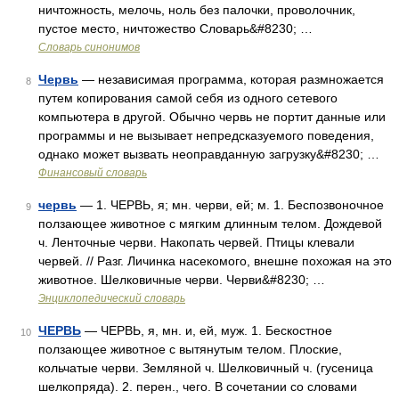
ничтожность, мелочь, ноль без палочки, проволочник,
пустое место, ничтожество Словарь&#8230; …
Словарь синонимов
Червь
— независимая программа, которая размножается
8
путем копирования самой себя из одного сетевого
компьютера в другой. Обычно червь не портит данные или
программы и не вызывает непредсказуемого поведения,
однако может вызвать неоправданную загрузку&#8230; …
Финансовый словарь
червь
— 1. ЧЕРВЬ, я; мн. черви, ей; м. 1. Беспозвоночное
9
ползающее животное с мягким длинным телом. Дождевой
ч. Ленточные черви. Накопать червей. Птицы клевали
червей. // Разг. Личинка насекомого, внешне похожая на это
животное. Шелковичные черви. Черви&#8230; …
Энциклопедический словарь
ЧЕРВЬ
— ЧЕРВЬ, я, мн. и, ей, муж. 1. Бескостное
10
ползающее животное с вытянутым телом. Плоские,
кольчатые черви. Земляной ч. Шелковичный ч. (гусеница
шелкопряда). 2. перен., чего. В сочетании со словами