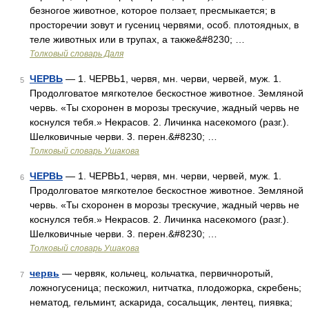
безногое животное, которое ползает, пресмыкается; в
просторечии зовут и гусениц червями, особ. плотоядных, в
теле животных или в трупах, а также&#8230; …
Толковый словарь Даля
ЧЕРВЬ
— 1. ЧЕРВЬ1, червя, мн. черви, червей, муж. 1.
5
Продолговатое мягкотелое бескостное животное. Земляной
червь. «Ты схоронен в морозы трескучие, жадный червь не
коснулся тебя.» Некрасов. 2. Личинка насекомого (разг.).
Шелковичные черви. 3. перен.&#8230; …
Толковый словарь Ушакова
ЧЕРВЬ
— 1. ЧЕРВЬ1, червя, мн. черви, червей, муж. 1.
6
Продолговатое мягкотелое бескостное животное. Земляной
червь. «Ты схоронен в морозы трескучие, жадный червь не
коснулся тебя.» Некрасов. 2. Личинка насекомого (разг.).
Шелковичные черви. 3. перен.&#8230; …
Толковый словарь Ушакова
червь
— червяк, кольчец, кольчатка, первичноротый,
7
ложногусеница; пескожил, нитчатка, плодожорка, скребень;
нематод, гельминт, аскарида, сосальщик, лентец, пиявка;