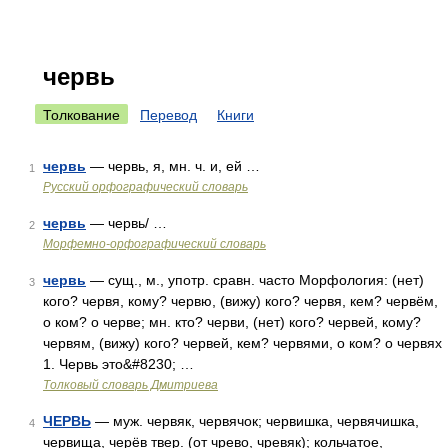
червь
Толкование
Перевод
Книги
червь
— червь, я, мн. ч. и, ей …
1
Русский орфографический словарь
червь
— червь/ …
2
Морфемно-орфографический словарь
червь
— сущ., м., употр. сравн. часто Морфология: (нет)
3
кого? червя, кому? червю, (вижу) кого? червя, кем? червём,
о ком? о черве; мн. кто? черви, (нет) кого? червей, кому?
червям, (вижу) кого? червей, кем? червями, о ком? о червях
1. Червь это&#8230; …
Толковый словарь Дмитриева
ЧЕРВЬ
— муж. червяк, червячок; червишка, червячишка,
4
червища, черёв твер. (от чрево, чревяк); кольчатое,