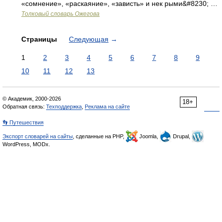
«сомнение», «раскаяние», «зависть» и нек рыми&#8230; …
Толковый словарь Ожегова
Страницы
Следующая
→
1
2
3
4
5
6
7
8
9
10
11
12
13
© Академик, 2000-2026
18+
Обратная связь:
Техподдержка
,
Реклама на сайте
👣 Путешествия
Экспорт словарей на сайты
, сделанные на PHP,
Joomla,
Drupal,
WordPress, MODx.